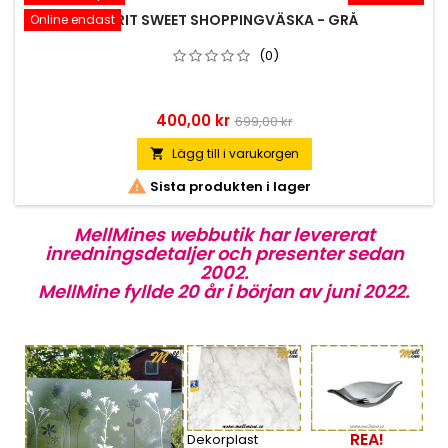
ESPRIT SWEET SHOPPINGVÄSKA - GRÅ
Online endast
(0)
Pris
Baspris
400,00 kr
699,00 kr
Lägg till i varukorgen


Sista produkten i lager
MellMines webbutik har levererat
inredningsdetaljer och presenter sedan
2002.
MellMine fyllde 20 år i början av juni 2022.
REA!
Dekorplast