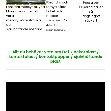
Förändra och
Passa på!
Fönsterfilm/insynsskydd.
förnya både
Priserna gäller
Många varianter att
kakel och
så
välja
möbler.
långt lagret
mellan, både statiska
räcker!
MellMine har sålt
och
dekorplast
självhäftande med lim.
sedan maj 2008.
Allt du behöver veta om Dcfix dekorplast /
kontaktplast / kontaktpapper / självhäftande
plast